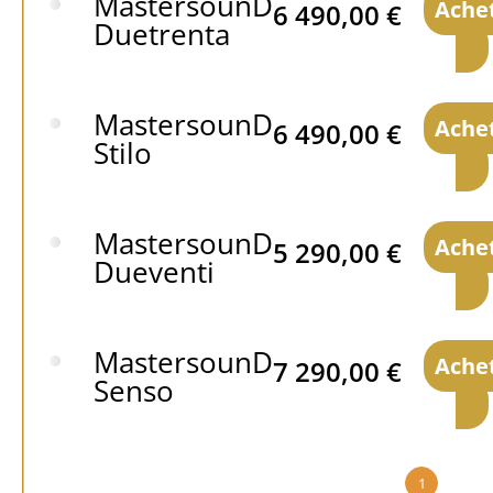
MastersounD
Ache
6 490,00
€
Duetrenta
MastersounD
Ache
6 490,00
€
Stilo
MastersounD
Ache
5 290,00
€
Dueventi
MastersounD
Ache
7 290,00
€
Senso
1