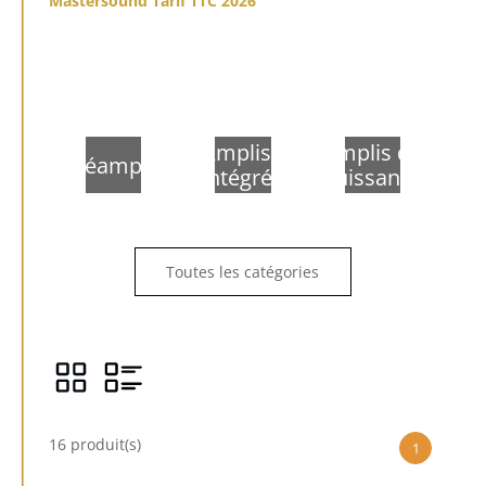
Mastersound Tarif TTC 2026
Amplis
Amplis de
Préamplis
intégrés
puissance
Toutes les catégories
16 produit(s)
1