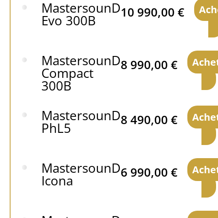
MastersounD
Ach
10 990,00
€
Evo 300B
MastersounD
Ache
8 990,00
€
Compact
300B
MastersounD
Ache
8 490,00
€
PhL5
MastersounD
Ache
6 990,00
€
Icona