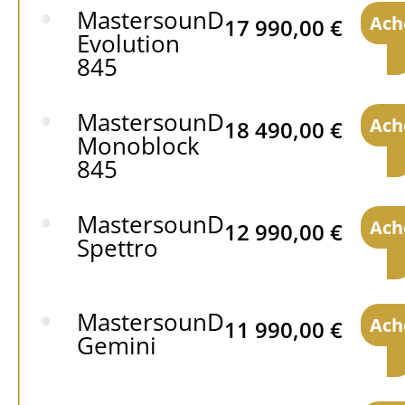
MastersounD
Ach
17 990,00
€
Evolution
845
MastersounD
Ach
18 490,00
€
Monoblock
845
MastersounD
Ach
12 990,00
€
Spettro
MastersounD
Ach
11 990,00
€
Gemini