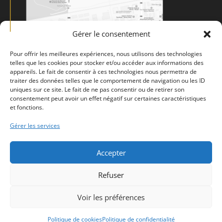
Gérer le consentement
Pour offrir les meilleures expériences, nous utilisons des technologies
telles que les cookies pour stocker et/ou accéder aux informations des
appareils. Le fait de consentir à ces technologies nous permettra de
traiter des données telles que le comportement de navigation ou les ID
uniques sur ce site. Le fait de ne pas consentir ou de retirer son
consentement peut avoir un effet négatif sur certaines caractéristiques
et fonctions.
Gérer les services
Accepter
Mentions légales
Politique de confidentialité
CGV
Refuser
Politique de cookies (UE)
Voir les préférences
Design de
Elegant Themes
| Propulsé par
WordPress
Politique de cookies
Politique de confidentialité