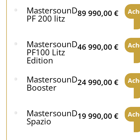
MastersounD
Ach
89 990,00
€
PF 200 litz
MastersounD
Ach
46 990,00
€
PF100 Litz
Edition
MastersounD
Ach
24 990,00
€
Booster
MastersounD
Ach
19 990,00
€
Spazio