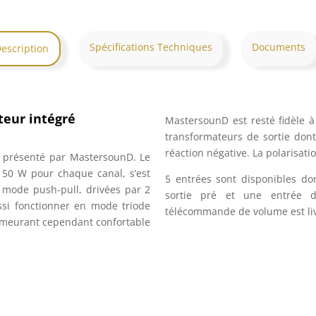
Spécifications Techniques
Documents
escription
teur intégré
MastersounD est resté fidèle à
transformateurs de sortie dont
réaction négative. La polarisati
ré présenté par MastersounD. Le
 50 W pour chaque canal, s’est
5 entrées sont disponibles d
 mode push-pull, drivées par 2
sortie pré et une entrée d
ssi fonctionner en mode triode
télécommande de volume est livr
demeurant cependant confortable