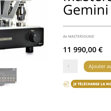
Gemini
de MASTERSOUND
11 990,00
€
quantité
Ajouter a
de
MastersounD
Gemini
JE TÉLÉCHARGE LA N