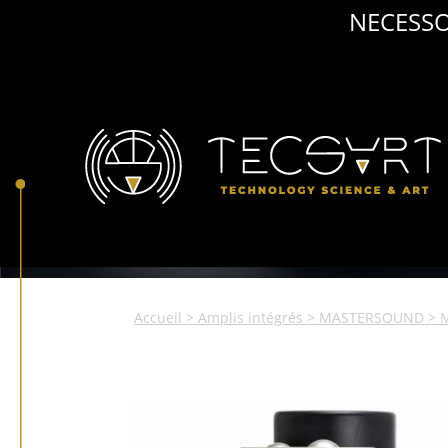
NECESSO
Accueil
>
Amplis intégrés
>
MASTERSOUND
> 