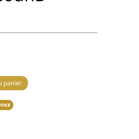
u panier
OTICE