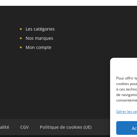
Les catégories
Nos marques
Mon compte
Pour offrir 
cookies pour
à ces techn
de navigatio
consentement
Gérer les se
alité
CGV
Politique de cookies (UE)
Ac