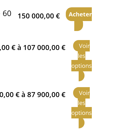
e 60
Acheter
150 000,00
€
Voir
,00
€
à
107 000,00
€
les
options
Voir
00,00
€
à
87 900,00
€
les
options