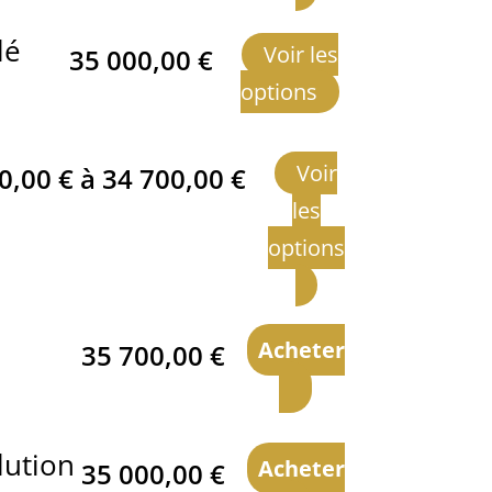
lé
Voir les
35 000,00
€
options
Voir
00,00
€
à
34 700,00
€
les
options
Acheter
35 700,00
€
lution
Acheter
35 000,00
€