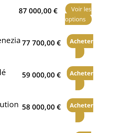
Voir les
87 000,00
€
options
nezia
Acheter
77 700,00
€
lé
Acheter
59 000,00
€
ution
Acheter
58 000,00
€