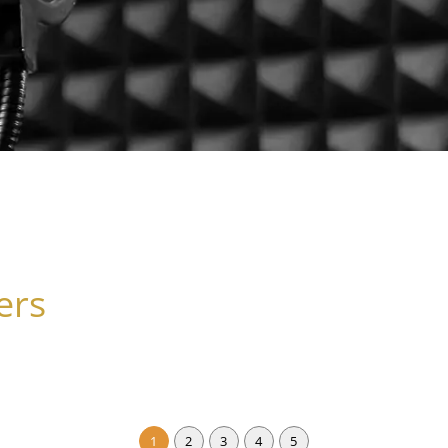
ers
1
2
3
4
5