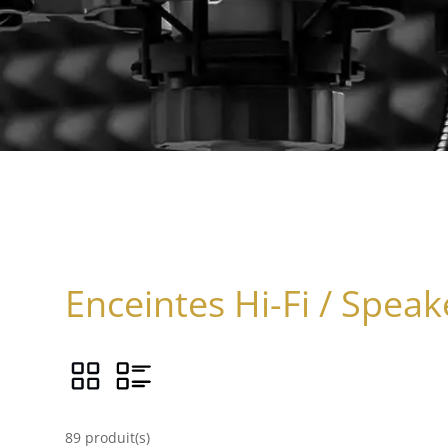
Enceintes Hi-Fi / Speak
89 produit(s)