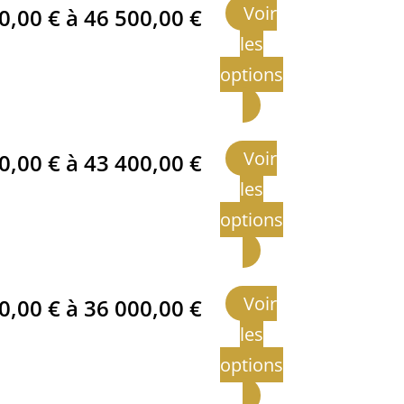
Voir
00,00
€
à
46 500,00
€
les
options
Voir
00,00
€
à
43 400,00
€
les
options
Voir
00,00
€
à
36 000,00
€
les
options