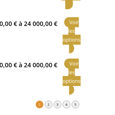
Voir
00,00
€
à
24 000,00
€
les
options
Voir
00,00
€
à
24 000,00
€
les
options
1
2
3
4
5