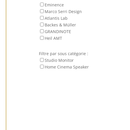
Eminence
Marco Serri Design
Atlantis Lab
Backes & Müller
GRANDINOTE
Heil AMT
Filtre par sous catégorie :
Studio Monitor
Home Cinema Speaker