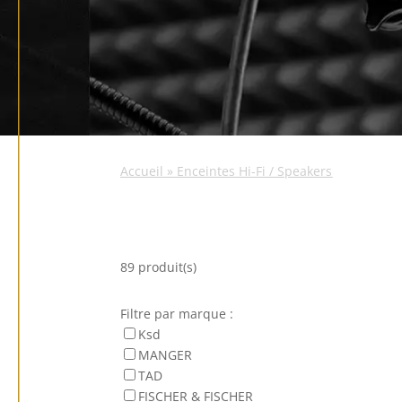
Accueil
»
Enceintes Hi-Fi / Speakers
89 produit(s)
Filtre par marque :
Ksd
MANGER
TAD
FISCHER & FISCHER