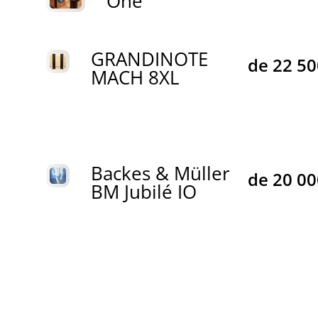
One
GRANDINOTE
de
22 5
MACH 8XL
Backes & Müller
de
20 0
BM Jubilé IO