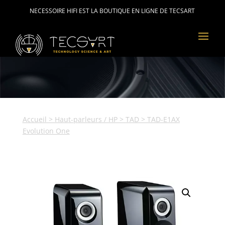
NECESSOIRE HIFI EST LA BOUTIQUE EN LIGNE DE TECSART
Accueil
>
Haut-parleurs / HP
>
TAD
> TAD-E1AX
Evolution One