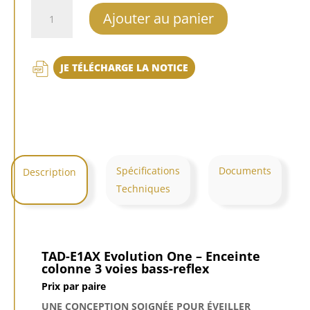
quantité
Ajouter au panier
de
TAD-
E1AX
JE TÉLÉCHARGE LA NOTICE
Evolution
One
Spécifications
Documents
Description
Techniques
TAD-E1AX Evolution One – Enceinte
colonne 3 voies bass-reflex
Prix par paire
UNE CONCEPTION SOIGNÉE POUR ÉVEILLER