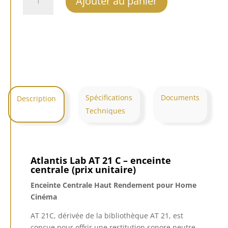
Ajouter au panier
de
Atlantis
Lab
AT
21
C
Spécifications
Documents
Description
Techniques
Atlantis Lab AT 21 C –
enceinte
centrale (prix unitaire)
Enceinte Centrale Haut Rendement pour Home
Cinéma
AT 21C, dérivée de la bibliothèque AT 21, est
conçue pour offrir une restitution sonore neutre