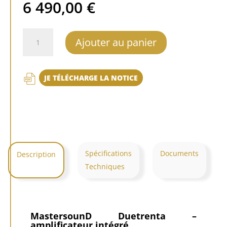
6 490,00
€
quantité
Ajouter au panier
de
MastersounD
Duetrenta
JE TÉLÉCHARGE LA NOTICE
Spécifications
Documents
Description
Techniques
MastersounD Duetrenta –
amplificateur intégré