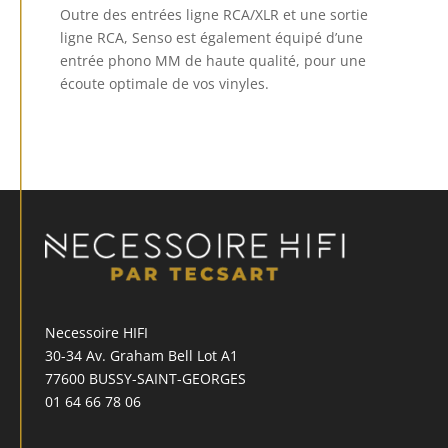
Outre des entrées ligne RCA/XLR et une sortie
ligne RCA, Senso est également équipé d’une
entrée phono MM de haute qualité, pour une
écoute optimale de vos vinyles.
Necessoire HIFI
30-34 Av. Graham Bell Lot A1
77600 BUSSY-SAINT-GEORGES
01 64 66 78 06