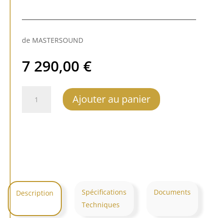
de MASTERSOUND
7 290,00
€
quantité
Ajouter au panier
de
MastersounD
Senso
Spécifications
Documents
Description
Techniques