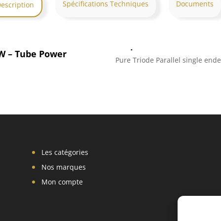
Spécifications Techniques
Documents
escription
EW – Tube Power
Pure Triode Parallel single ended
Les catégories
Nos marques
Mon compte