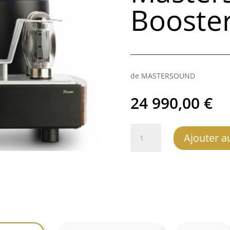
Booste
de MASTERSOUND
24 990,00
€
quantité
Ajouter a
de
MastersounD
Booster