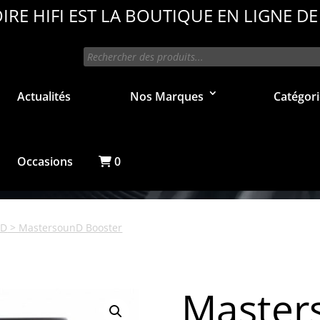
IRE HIFI EST LA BOUTIQUE EN LIGNE DE
Recherche
de
produits
Actualités
Nos Marques
Catégori
Occasions
0
ND
> MastersounD Booster
Master