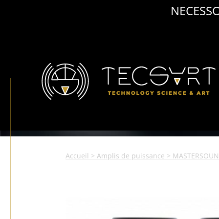
NECESSO
Accueil
>
Amplis de puissance
>
MASTERSOU