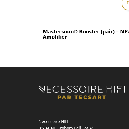
D
MastersounD Booster (pair) – N
Amplifier
Necessoire HIFI
30-34 Av. Graham Bell Lot A1