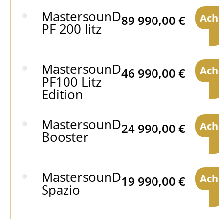
MastersounD
Ach
89 990,00
€
PF 200 litz
MastersounD
Ach
46 990,00
€
PF100 Litz
Edition
MastersounD
Ach
24 990,00
€
Booster
MastersounD
Ach
19 990,00
€
Spazio