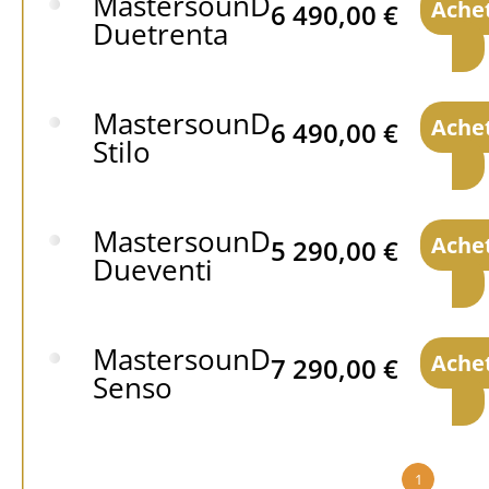
MastersounD
Ache
6 490,00
€
Duetrenta
MastersounD
Ache
6 490,00
€
Stilo
MastersounD
Ache
5 290,00
€
Dueventi
MastersounD
Ache
7 290,00
€
Senso
1