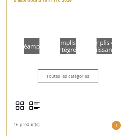
Mastersound Tarif TTC 2026
Amplis
Amplis de
Préamplis
intégrés
puissance
Toutes les catégories
16 produit(s)
1