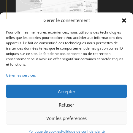
Gérer le consentement
Pour offrir les meilleures expériences, nous utilisons des technologies
telles que les cookies pour stocker et/ou accéder aux informations des
appareils. Le fait de consentir à ces technologies nous permettra de
traiter des données telles que le comportement de navigation ou les ID
uniques sur ce site. Le fait de ne pas consentir ou de retirer son
consentement peut avoir un effet négatif sur certaines caractéristiques
et fonctions.
Gérer les services
Accepter
Mentions légales
Politique de confidentialité
CGV
Refuser
Politique de cookies (UE)
Voir les préférences
Design de
Elegant Themes
| Propulsé par
WordPress
Politique de cookies
Politique de confidentialité