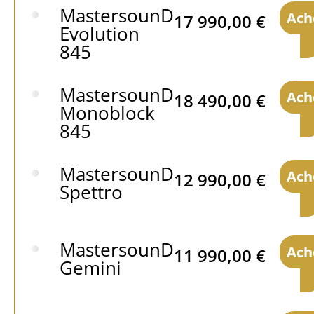
MastersounD
Ach
17 990,00
€
Evolution
845
MastersounD
Ach
18 490,00
€
Monoblock
845
MastersounD
Ach
12 990,00
€
Spettro
MastersounD
Ach
11 990,00
€
Gemini