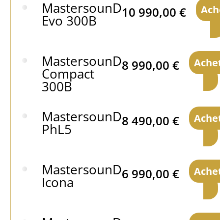
MastersounD
Ach
10 990,00
€
Evo 300B
MastersounD
Ache
8 990,00
€
Compact
300B
MastersounD
Ache
8 490,00
€
PhL5
MastersounD
Ache
6 990,00
€
Icona