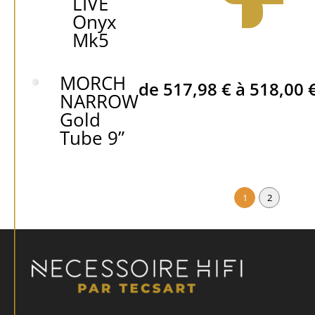
LIVE
Onyx
Mk5
MORCH
de
517,98
€
à
518,00
NARROW
Gold
Tube 9”
1
2