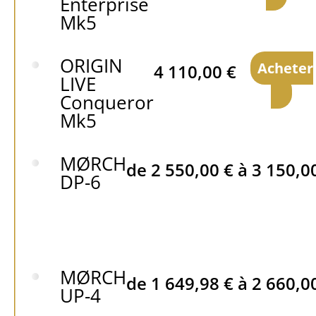
Enterprise
Mk5
ORIGIN
Acheter
4 110,00
€
LIVE
Conqueror
Mk5
MØRCH
de
2 550,00
€
à
3 150,0
DP-6
MØRCH
de
1 649,98
€
à
2 660,0
UP-4