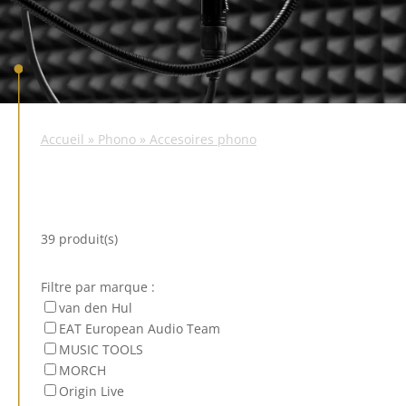
Accueil
»
Phono
»
Accesoires phono
39 produit(s)
Filtre par marque :
van den Hul
EAT European Audio Team
MUSIC TOOLS
MORCH
Origin Live