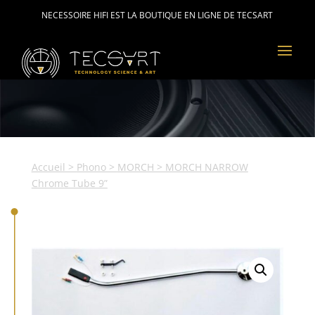
NECESSOIRE HIFI EST LA BOUTIQUE EN LIGNE DE TECSART
Accueil
>
Phono
>
MORCH
> MORCH NARROW
Chrome Tube 9”