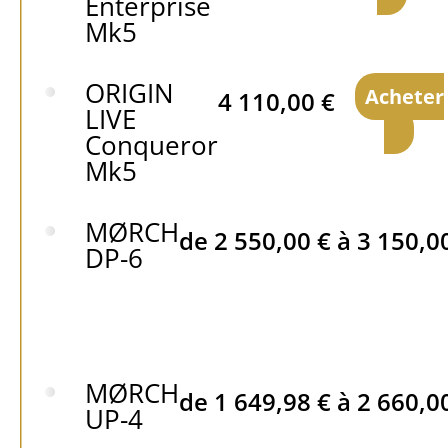
Enterprise
Mk5
ORIGIN
Acheter
4 110,00
€
LIVE
Conqueror
Mk5
MØRCH
de
2 550,00
€
à
3 150,0
DP-6
MØRCH
de
1 649,98
€
à
2 660,0
UP-4