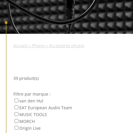
Accueil
»
Phono
»
Accesoires phono
39 produit(s)
Filtre par marque :
van den Hul
EAT European Audio Team
MUSIC TOOLS
MORCH
Origin Live