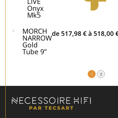
LIVE
Onyx
Mk5
MORCH
de
517,98
€
à
518,00
NARROW
Gold
Tube 9”
1
2