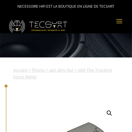
NECESSOIRE HIFI EST LA BOUTIQUE EN LIGNE DE TECSART
Accueil
>
Phono
>
van den Hul
> vdH The Tracking
Force Meter