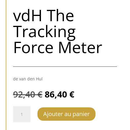
vdH The
Tracking
Force Meter
de van den Hul
Le
Le
92,40
€
86,40
€
prix
prix
initial
actuel
quantité
était :
est :
Ajouter au panier
de
92,40 €.
86,40 €.
vdH
The