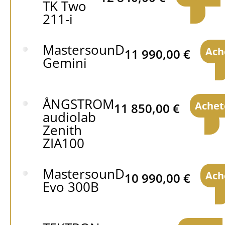
TK Two
211-i
MastersounD
Ach
11 990,00
€
Gemini
ÅNGSTROM
Achet
11 850,00
€
audiolab
Zenith
ZIA100
MastersounD
Ach
10 990,00
€
Evo 300B