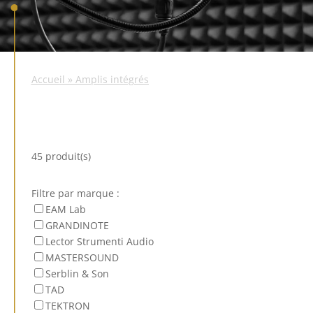
Accueil
»
Amplis intégrés
45 produit(s)
Filtre par marque :
EAM Lab
GRANDINOTE
Lector Strumenti Audio
MASTERSOUND
Serblin & Son
TAD
TEKTRON