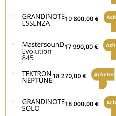
GRANDINOTE
Ach
19 800,00
€
ESSENZA
MastersounD
Ach
17 990,00
€
Evolution
845
TEKTRON
Acheter
18 270,00
€
NEPTUNE
GRANDINOTE
Ach
18 000,00
€
SOLO