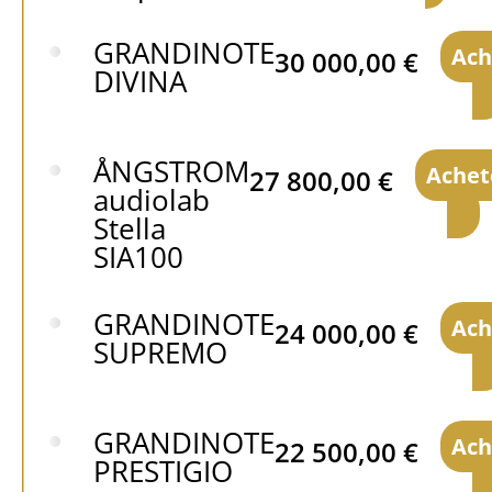
GRANDINOTE
Ach
30 000,00
€
DIVINA
ÅNGSTROM
Achet
27 800,00
€
audiolab
Stella
SIA100
GRANDINOTE
Ach
24 000,00
€
SUPREMO
GRANDINOTE
Ach
22 500,00
€
PRESTIGIO