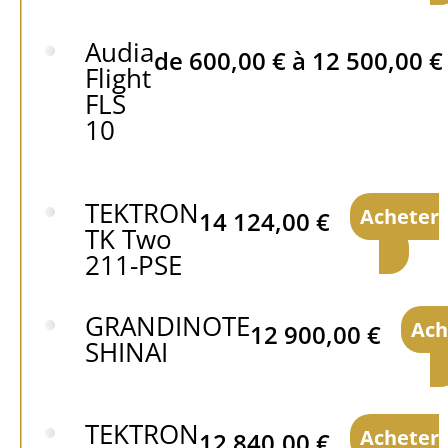
Audia
de
600,00
€
à
12 500,00
€
Flight
FLS
10
TEKTRON
Acheter
14 124,00
€
TK Two
211-PSE
GRANDINOTE
Ach
12 900,00
€
SHINAI
TEKTRON
Acheter
12 840,00
€