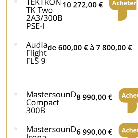
TEKTRON
Acheter
10 272,00
€
TK Two
2A3/300B
PSE-I
Audia
de
600,00
€
à
7 800,00
€
Flight
FLS 9
MastersounD
Ache
8 990,00
€
Compact
300B
MastersounD
Ache
6 990,00
€
Icona