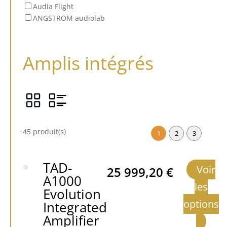
Audia Flight
ANGSTROM audiolab
Amplis intégrés
45 produit(s)
1
2
3
TAD-
Voir
25 999,20
€
A1000
les
Evolution
options
Integrated
Amplifier