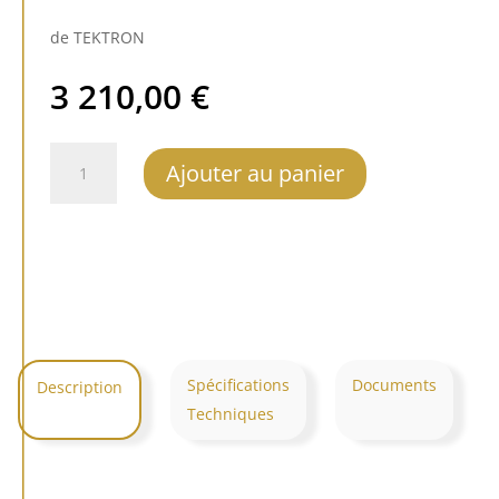
de TEKTRON
3 210,00
€
quantité
Ajouter au panier
de
TEKTRON
TK
One
KT88/6550-
i
Spécifications
Documents
Description
Techniques