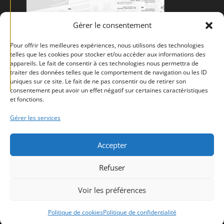
Gérer le consentement
Pour offrir les meilleures expériences, nous utilisons des technologies
telles que les cookies pour stocker et/ou accéder aux informations des
appareils. Le fait de consentir à ces technologies nous permettra de
traiter des données telles que le comportement de navigation ou les ID
uniques sur ce site. Le fait de ne pas consentir ou de retirer son
consentement peut avoir un effet négatif sur certaines caractéristiques
et fonctions.
Gérer les services
Accepter
Mentions légales
Politique de confidentialité
CGV
Refuser
Politique de cookies (UE)
Voir les préférences
Design de
Elegant Themes
| Propulsé par
WordPress
Politique de cookies
Politique de confidentialité