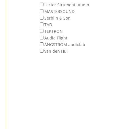
Lector Strumenti Audio
MASTERSOUND
Serblin & Son
TAD
TEKTRON
Audia Flight
ANGSTROM audiolab
van den Hul