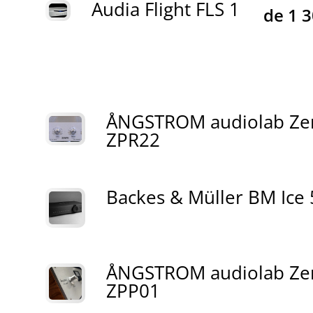
Audia Flight FLS 1
de
1 
ÅNGSTROM audiolab Ze
ZPR22
Backes & Müller BM Ice
ÅNGSTROM audiolab Ze
ZPP01