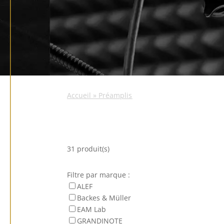
Accueil
»
Préamplis
31 produit(s)
Filtre par marque :
ALEF
Backes & Müller
EAM Lab
GRANDINOTE