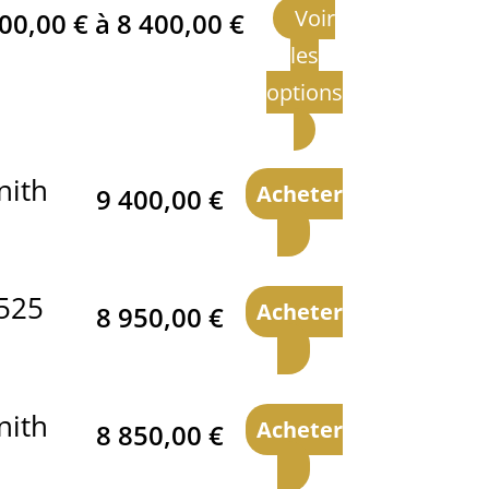
Voir
300,00
€
à
8 400,00
€
les
options
nith
Acheter
9 400,00
€
 525
Acheter
8 950,00
€
nith
Acheter
8 850,00
€