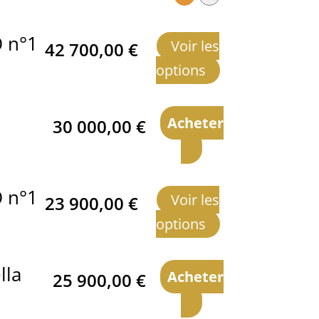
 n°1
Voir les
42 700,00
€
options
Acheter
30 000,00
€
 n°1
Voir les
23 900,00
€
options
lla
Acheter
25 900,00
€