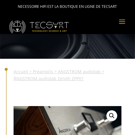
NECESSOIRE HIFI EST LA BOUTIQUE EN LIGNE DE TECSART
Accueil
>
Préamplis
>
ANGSTROM audiolab
>
ÅNGSTROM audiolab Zenith ZPP01