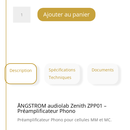
quantité
Ajouter au panier
de
ÅNGSTROM
audiolab
Zenith
ZPP01
Spécifications
Documents
Description
Techniques
ÅNGSTROM audiolab Zenith ZPP01 –
Préamplificateur Phono
Préamplificateur Phono pour cellules MM et MC.