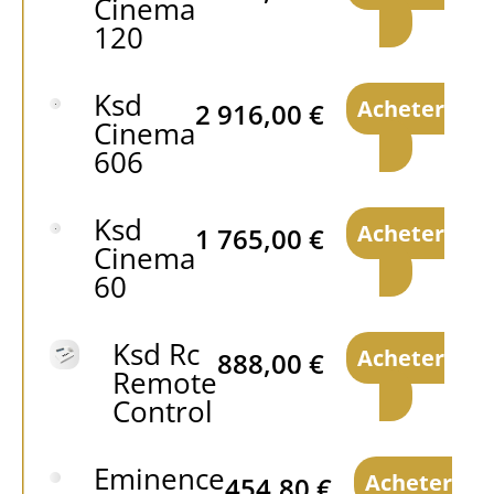
Cinema
120
Ksd
Acheter
2 916,00
€
Cinema
606
Ksd
Acheter
1 765,00
€
Cinema
60
Ksd Rc
Acheter
888,00
€
Remote
Control
Eminence
Acheter
454,80
€