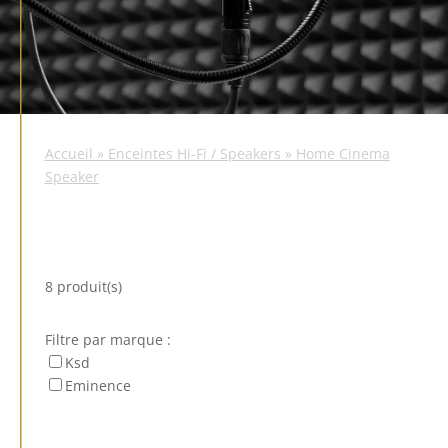
Accueil
»
Enceintes Hi-Fi / Speakers
»
Home Cinema
Speaker
8 produit(s)
Filtre par marque :
Ksd
Eminence