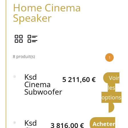
Home Cinema
Speaker
8 produit(s)
1
Ksd
Voir
5 211,60
€
Cinema
les
Subwoofer
options
Ksd
Acheter
3 816,00
€