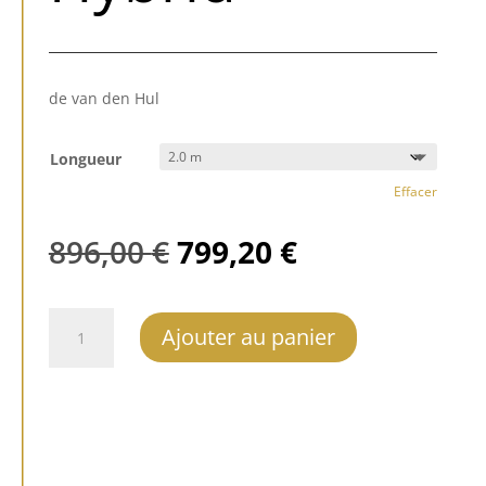
de van den Hul
Longueur
Effacer
Le
Le
896,00
€
799,20
€
prix
prix
initial
actuel
était :
est :
quantité
Ajouter au panier
896,00 €.
799,20 €.
de
vdH
The
Revolution
Hybrid