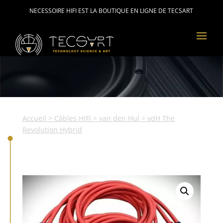
NECESSOIRE HIFI EST LA BOUTIQUE EN LIGNE DE TECSART
Accueil
>
Câbles HiFi
>
van den Hul
> vdH The
Revolution Hybrid