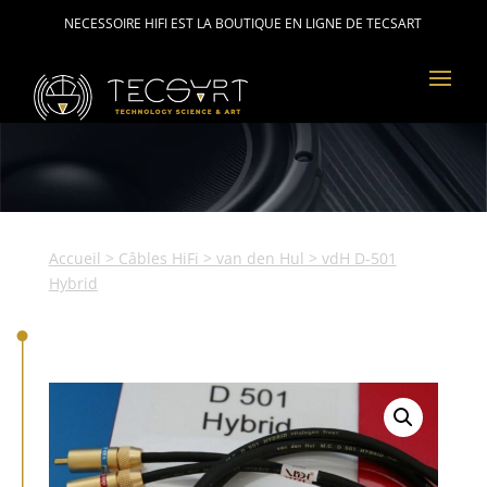
NECESSOIRE HIFI EST LA BOUTIQUE EN LIGNE DE TECSART
Accueil
>
Câbles HiFi
>
van den Hul
> vdH D-501
Hybrid