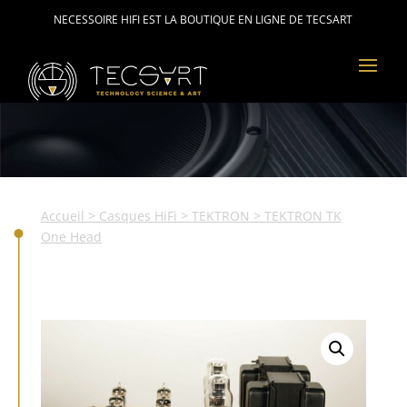
NECESSOIRE HIFI EST LA BOUTIQUE EN LIGNE DE TECSART
Accueil
>
Casques HiFi
>
TEKTRON
> TEKTRON TK
One Head