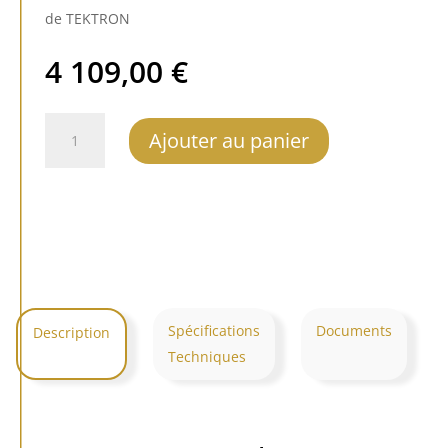
de TEKTRON
4 109,00
€
quantité
Ajouter au panier
de
TEKTRON
TK
One
Head
Spécifications
Documents
Description
Techniques