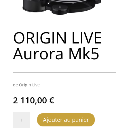
ORIGIN LIVE
Aurora Mk5
de Origin Live
2 110,00
€
quantité
Ajouter au panier
de
ORIGIN