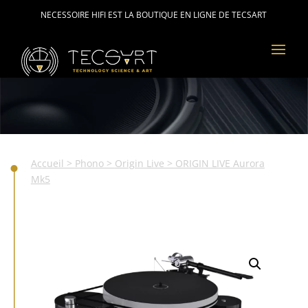
NECESSOIRE HIFI EST LA BOUTIQUE EN LIGNE DE TECSART
Accueil
>
Phono
>
Origin Live
> ORIGIN LIVE Aurora
Mk5