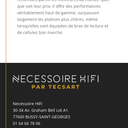
que soit leur prix.
Il offre des performances
véritablement haut de gamme, surpassant
largement les platines plus chères, même
lorsqu’elles sont équipées de bras de lecture et
de cellules bon marché.
Necessoire HIFI
30-34 Av. Graham Bell Lot A1
77600 BUSSY-SAINT-GEORGES
01 64 66 78 06