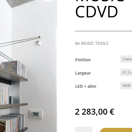
CDVD
de MUSIC TOOLS
Finition
Largeur
LED + alim
2 283,00
€
quantité