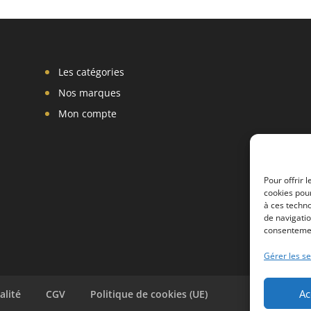
Les catégories
Nos marques
Mon compte
Pour offrir 
cookies pour
à ces techn
de navigatio
consentement
Gérer les se
Ac
alité
CGV
Politique de cookies (UE)