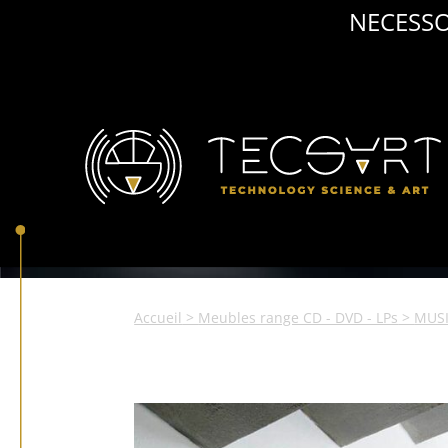
NECESSO
Accueil
>
Meubles range CD - DVD - LPs
>
MUS