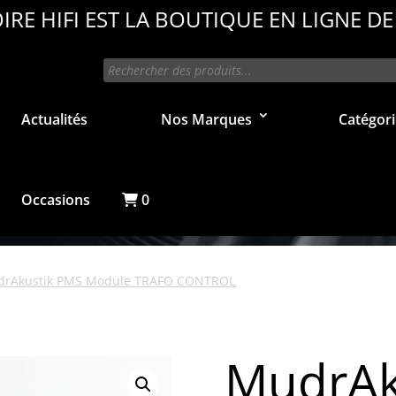
IRE HIFI EST LA BOUTIQUE EN LIGNE DE
Recherche
de
produits
Actualités
Nos Marques
Catégori
Occasions
0
rAkustik PMS Module TRAFO CONTROL
MudrAk