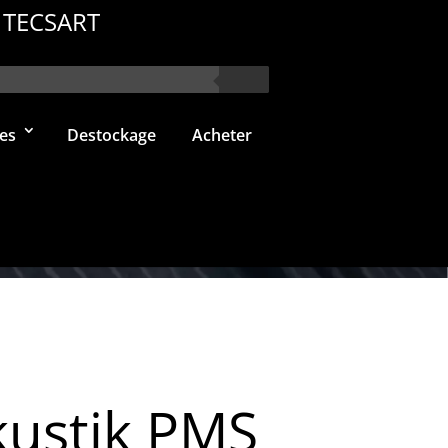
 TECSART
es
Destockage
Acheter
ustik PMS