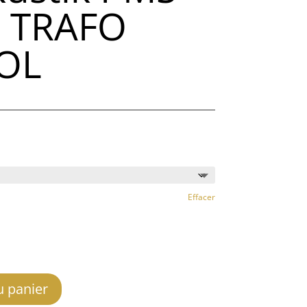
 TRAFO
OL
Effacer
u panier