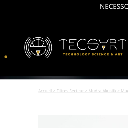
NECESSO
Accueil
>
Filtres Secteur
>
Mudra Akustik
> Mud