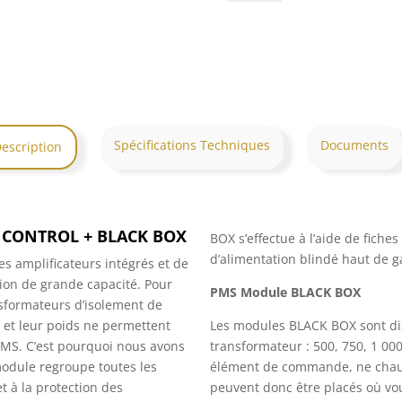
MudrAkustik
PMS
Module
TRAFO
CONTROL
Spécifications Techniques
Documents
escription
O CONTROL
+ BLACK BOX
BOX s’effectue à l’aide de fiches
d’alimentation blindé haut de g
es amplificateurs intégrés et de
ion de grande capacité.
Pour
PMS
Module BLACK BOX
nsformateurs d’isolement de
e et leur poids ne permettent
Les modules BLACK BOX sont di
PMS.
C’est pourquoi nous avons
transformateur : 500, 750, 1 000
odule regroupe toutes les
élément de commande, ne chauff
 à la protection des
peuvent donc être placés où vou