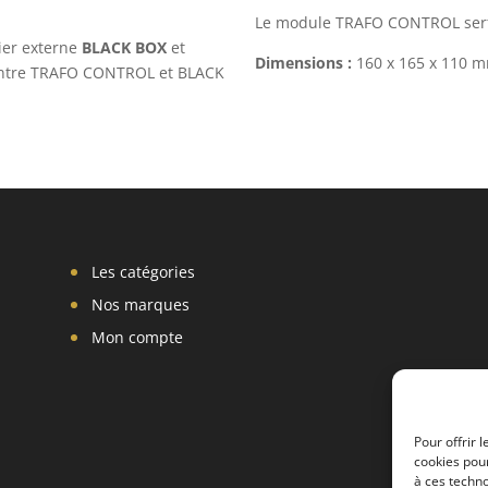
Le module TRAFO CONTROL sert à
ier externe
BLACK BOX
et
Dimensions :
160 x 165 x 110 mm
entre TRAFO CONTROL et BLACK
Les catégories
Nos marques
Mon compte
Pour offrir 
cookies pour
à ces techn