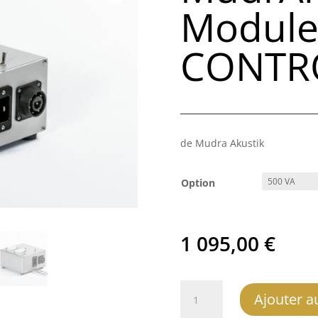
Module
CONTR
de Mudra Akustik
Option
1 095,00
€
quantité
Ajouter a
de