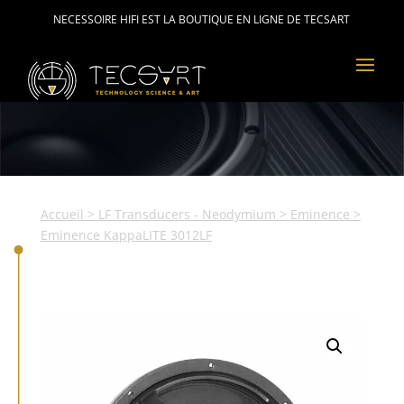
NECESSOIRE HIFI EST LA BOUTIQUE EN LIGNE DE TECSART
Accueil
>
LF Transducers - Neodymium
>
Eminence
>
Eminence KappaLITE 3012LF