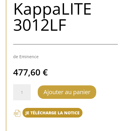
KappaLITE
3012LF
de Eminence
477,60
€
quantité
Ajouter au panier
de
Eminence
KappaLITE
JE TÉLÉCHARGE LA NOTICE
3012LF